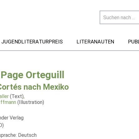
 JUGENDLITERATURPREIS
LITERANAUTEN
PUB
 Page Orteguill
Cortés nach Mexiko
ller
(Text)
,
offmann
(Illustration)
nder Verlag
D)
lsprache: Deutsch