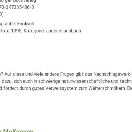
urger Buchverlag
978-347335486-3
D)
sprache: Englisch
liste 1995, Kategorie: Jugendsachbuch
se? Auf diese und viele andere Fragen gibt das Nachschlagewerk
 dazu, sich auch in schwierige naturwissenschaftliche und tech
und fordert durch gutes Verweissystem zum Weiterschmökern. Die
n McKeeven