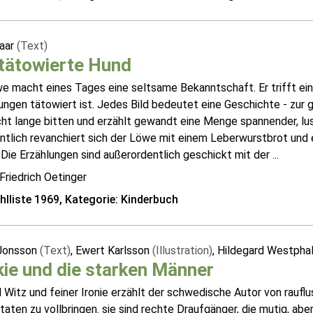
aar
(Text)
tätowierte Hund
we macht eines Tages eine seltsame Bekanntschaft. Er trifft ei
ungen tätowiert ist. Jedes Bild bedeutet eine Geschichte - zur
icht lange bitten und erzählt gewandt eine Menge spannender, l
tlich revanchiert sich der Löwe mit einem Leberwurstbrot und e
 Die Erzählungen sind außerordentlich geschickt mit der ...
Friedrich Oetinger
lliste 1969, Kategorie: Kinderbuch
Jonsson
(Text)
, Ewert Karlsson
(Illustration)
, Hildegard Westpha
ie und die starken Männer
l Witz und feiner Ironie erzählt der schwedische Autor von raufl
taten zu vollbringen. sie sind rechte Draufgänger, die mutig, a