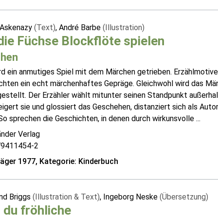
 Askenazy
(Text)
, André Barbe
(Illustration)
ie Füchse Blockflöte spielen
hen
rd ein anmutiges Spiel mit dem Märchen getrieben. Erzählmotive
chten ein echt märchenhaftes Gepräge. Gleichwohl wird das Mär
estellt. Der Erzähler wählt mitunter seinen Standpunkt außerhal
igert sie und glossiert das Geschehen, distanziert sich als Auto
So sprechen die Geschichten, in denen durch wirkunsvolle ...
änder Verlag
79411454-2
räger 1977, Kategorie: Kinderbuch
d Briggs
(Illustration & Text)
, Ingeborg Neske
(Übersetzung)
, du fröhliche