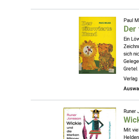
Paul M
Der 
Ein Lö
Zeichn
sich n
Gelegen
Gretel.
Verlag 
Auswah
Runer 
Wick
Mit vie
Helden