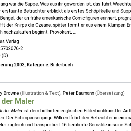
ang war die Suppe. Was aus ihr geworden ist, das führt Waechte
r erstaunte Betrachter erblickt als erstes Schöpfkelle und Suppe
 Bengel, der an frühe amerikanische Comicfiguren erinnert, präg
ft der Knirps die Ozeane, später formt er aus einem Klumpen Er
h nachzulaufen beginnt. Provokant, ...
es Verlag
25702076-2
 (D)
erung 2003, Kategorie: Bilderbuch
ny Browne
(Illustration & Text)
, Peter Baumann
(Übersetzung)
i der Maler
li der Maler
ist dem brillanten englischen Bilderbuchkünstler Ant
n. Der Schimpansenjunge Willi entführt den Betrachter in ein im
ler zugleich und transportiert 16 berühmte Gemälde in seine Sc