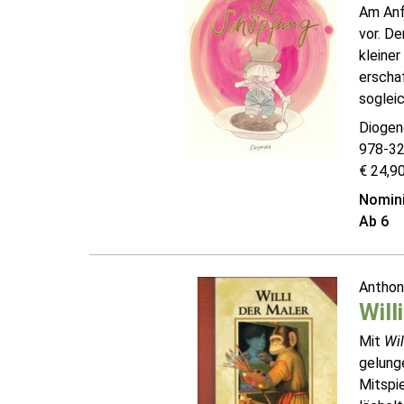
Am Anf
vor. De
kleiner
erschaf
sogleic
Diogen
978-3
€ 24,90
Nomini
Ab 6
Antho
Will
Mit
Wil
gelunge
Mitspie