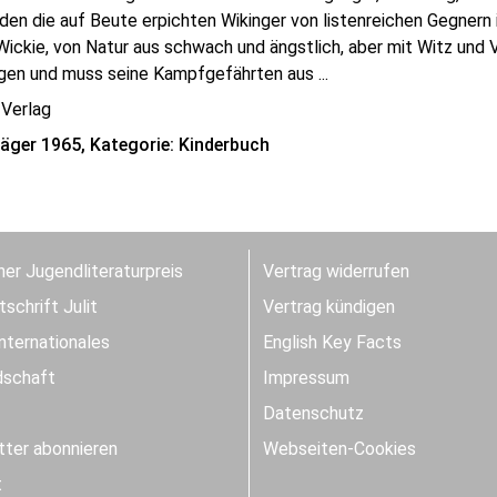
en die auf Beute erpichten Wikinger von listenreichen Gegnern i
Wickie, von Natur aus schwach und ängstlich, aber mit Witz und 
en und muss seine Kampfgefährten aus ...
 Verlag
räger 1965, Kategorie: Kinderbuch
er Jugendliteraturpreis
Vertrag widerrufen
schrift Julit
Vertrag kündigen
Internationales
English Key Facts
dschaft
Impressum
Datenschutz
ter abonnieren
Webseiten-Cookies
t