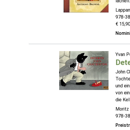
lächelt
Lappan
978-3
€ 15,90
Nomini
Yvan 
Dete
John C
Tochter
und ein
von ein
die Kel
Moritz
978-3
Preist