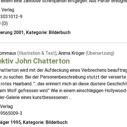
 einem eine zahnlose Schimpansin entgegen. Aus Pieter Breughel
 Verlag
83031012-9
 (D)
erung 2001, Kategorie: Bilderbuch
Pommaux
(Illustration & Text)
, Anima Kröger
(Übersetzung)
ktiv John Chatterton
hatterton wird mit der Aufdeckung eines Verbrechens beauftragt
 zu suchen. Bei der Personenbeschreibung stutzt der versierte 
 rotes Haarband. "...das erinnert mich an diese düstere Geschic
em Wolf gefressen wird." Wie in einem einschlägigen Hollywood-F
ler-Galerie eines kunstbesessenen ...
 Verlag
89565009-3
räger 1995, Kategorie: Bilderbuch