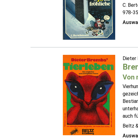
C. Ber
978-3
Auswah
Dieter
Brem
Von 
Vierhu
gezeic
Bestiar
unterh
auch für
Beltz 
Auswah