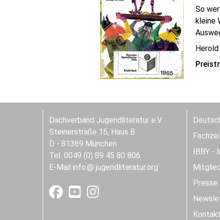
So werd
kleine 
Ausweg
Herold
Preist
Dachverband Jugendliteratur e.V.
Deutsch
Steinerstraße 15, Haus B
Fachzeit
D - 81369 München
IBBY - 
Tel. 0049 (0) 89 45 80 806
E-Mail
info
jugendliteratur.org
Mitglie
Presse
Newslet
Kontak