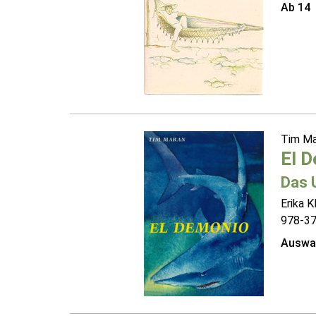
Ab 14
Tim M
El 
Das 
Erika K
978-3
Auswah