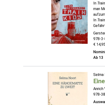
In
Trai
man Men
aufzum
In
Trai
Gefährt
Gerste
978-3-
€ 14,95
Nomini
Ab 13
Selma
Eine
Anrich 
978-3
Auswah