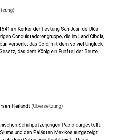
tzung)
1541 im Kerker der Festung San Juan de Ulúa
grigen Conquistadorengruppe, die im Land Cibola,
ban versenkt das Gold, mit dem so viel Unglück
 Gesetz, das dem König ein Fünftel der Beute
ersen-Heilandt
(Übersetzung)
anischen Schuhputzerjungen Pablo dargestellt.
n Slums und den Palästen Mexikos aufgezeigt.
t, daß dem Guten sein Recht wird - Pablo