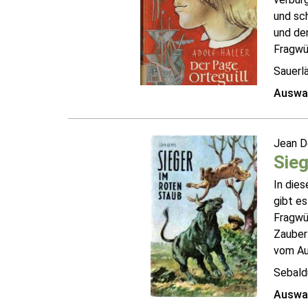
und sc
und de
Fragwür
Sauerl
Auswah
Jean 
Sieg
In dies
gibt es
Fragwür
Zauber 
vom Aut
Sebald
Auswah