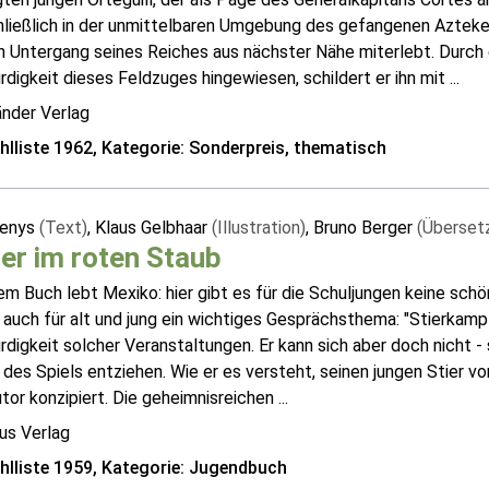
hließlich in der unmittelbaren Umgebung des gefangenen Azte
n Untergang seines Reiches aus nächster Nähe miterlebt. Durch 
digkeit dieses Feldzuges hingewiesen, schildert er ihn mit ...
änder Verlag
lliste 1962, Kategorie: Sonderpreis, thematisch
Denys
(Text)
, Klaus Gelbhaar
(Illustration)
, Bruno Berger
(Überset
er im roten Staub
em Buch lebt Mexiko: hier gibt es für die Schuljungen keine schö
 auch für alt und jung ein wichtiges Gesprächsthema: "Stierkam
digkeit solcher Veranstaltungen. Er kann sich aber doch nicht -
des Spiels entziehen. Wie er es versteht, seinen jungen Stier vor
or konzipiert. Die geheimnisreichen ...
us Verlag
lliste 1959, Kategorie: Jugendbuch