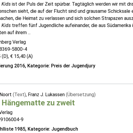
n Kids
ist der Puls der Zeit spürbar. Tagtäglich werden wir mit dr
schen sieht, die auf der Flucht sind und grausame Schicksale er
achen, die Heimat zu verlassen und sich solchen Strapazen aus
n Kids
treffen fünf Jugendliche aufeinander, die aus Südamerika ü
en auf ihrem ...
nberg Verlag
8369-5800-4
 (D), € 15,40 (A)
erung 2016, Kategorie: Preis der Jugendjury
 Noort
(Text)
, Franz J. Lukassen
(Übersetzung)
 Hängematte zu zweit
Verlag
89106004-9
lliste 1985, Kategorie: Jugendbuch