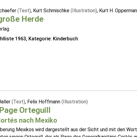
chaefer
(Text)
, Kurt Schmischke
(Illustration)
, Kurt H. Opperma
 große Herde
erlag
lliste 1963, Kategorie: Kinderbuch
Haller
(Text)
, Felix Hoffmann
(Illustration)
Page Orteguill
Cortés nach Mexiko
oberung Mexikos wird dargestellt aus der Sicht und mit den Wor
gten jungen Orteguill, der als Page des Generalkapitäns Cortés