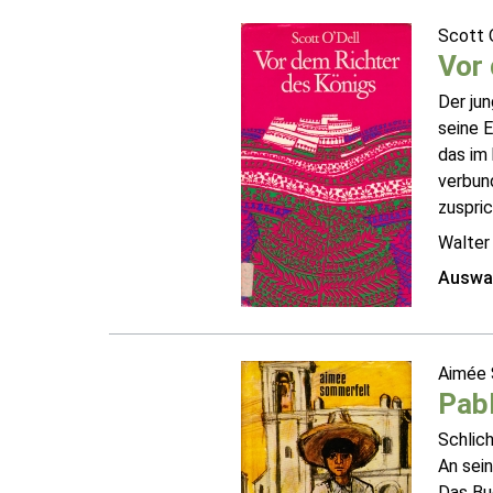
Scott 
Vor 
Der ju
seine E
das im 
verbund
zuspric
Walter
Auswah
Aimée
Pabl
Schlich
An sei
Das Buc