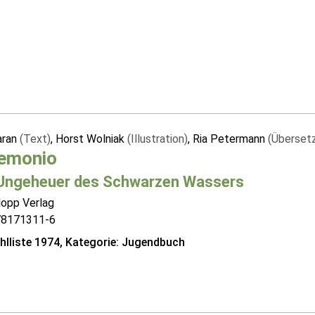
aran
(Text)
, Horst Wolniak
(Illustration)
, Ria Petermann
(Überset
Demonio
Ungeheuer des Schwarzen Wassers
lopp Verlag
78171311-6
lliste 1974, Kategorie: Jugendbuch