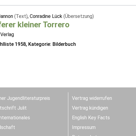
Bannon
(Text)
, Conradine Lück
(Übersetzung)
erer kleiner Torrero
 Verlag
lliste 1958, Kategorie: Bilderbuch
er Jugendliteraturpreis
Vertrag widerrufen
schrift Julit
Vertrag kündigen
Internationales
English Key Facts
dschaft
Impressum