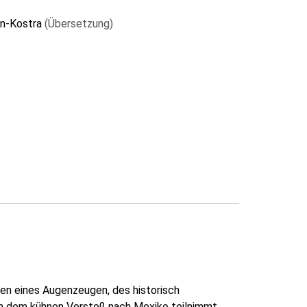
nn-Kostra
(Übersetzung)
ten eines Augenzeugen, des historisch
 an dem kühnen Vorstoß nach Mexiko teilnimmt