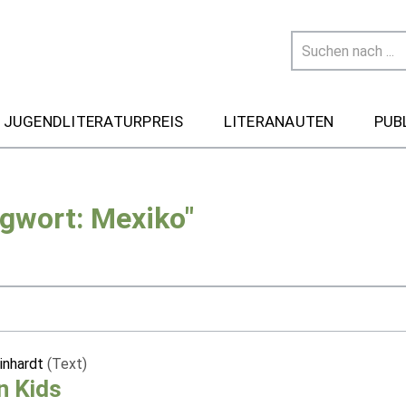
 JUGENDLITERATURPREIS
LITERANAUTEN
PUB
agwort: Mexiko"
einhardt
(Text)
n Kids