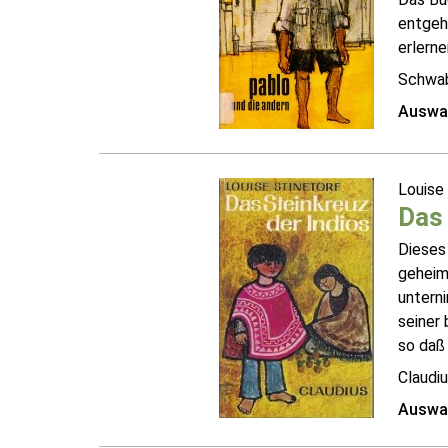
entgeht
erlerne
Schwab
Auswah
Louise 
Das 
Dieses
geheim
untern
seiner 
so daß 
Claudiu
Auswah