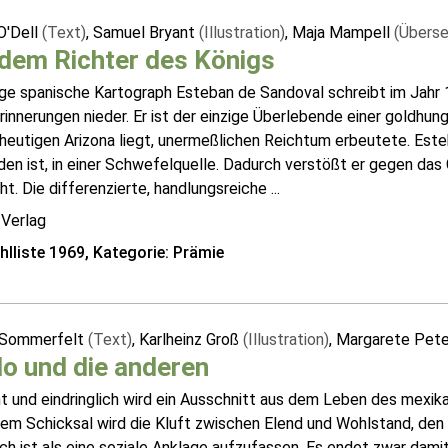
O'Dell
(Text)
, Samuel Bryant
(Illustration)
, Maja Mampell
(Überse
dem Richter des Königs
nge spanische Kartograph Esteban de Sandoval schreibt im Jahr 
rinnerungen nieder. Er ist der einzige Überlebende einer goldhun
heutigen Arizona liegt, unermeßlichen Reichtum erbeutete. Este
en ist, in einer Schwefelquelle. Dadurch verstößt er gegen das
ht. Die differenzierte, handlungsreiche ...
 Verlag
lliste 1969, Kategorie: Prämie
 Sommerfelt
(Text)
, Karlheinz Groß
(Illustration)
, Margarete Pet
o und die anderen
t und eindringlich wird ein Ausschnitt aus dem Leben des mexik
nem Schicksal wird die Kluft zwischen Elend und Wohlstand, de
h ist als eine soziale Anklage aufzufassen. Es endet zwar dami