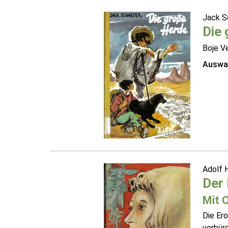
Jack S
Die
Boje V
Auswah
Adolf 
Der 
Mit 
Die Er
verbür