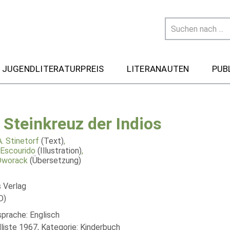
 JUGENDLITERATURPREIS
LITERANAUTEN
PUB
 Steinkreuz der Indios
. Stinetorf
(Text)
,
Escourido
(Illustration)
,
Dworack
(Übersetzung)
s Verlag
D)
sprache: Englisch
liste 1967, Kategorie: Kinderbuch