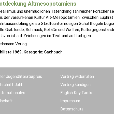
Entdeckung Altmesopotamiens
ealismus und unermüdlichen Tatendrang zahlreicher Forscher sei
is der versunkenen Kultur Alt-Mesopotamien. Zwischen Euphrat u
jahrtausendelang ganze Städteunter riesigen Schutthügeln begr
lle Grabfunde, Schmuck, Gefäße und Waffen, Kulturgegenstände
davon ist auf Zeichnungen im Text und auf farbigen ...
telsmann Verlag
lliste 1969, Kategorie: Sachbuch
er Jugendliteraturpreis
Vertrag widerrufen
schrift Julit
Vertrag kündigen
Internationales
English Key Facts
dschaft
Impressum
Datenschutz