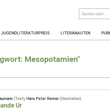
 JUGENDLITERATURPREIS
LITERANAUTEN
PUB
agwort: Mesopotamien"
Baumann
(Text)
, Hans Peter Renner
(Illustration)
Lande Ur