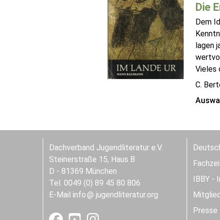
Die 
Dem Id
Kenntn
lagen 
wertvo
Vieles 
C. Ber
Auswah
Dachverband Jugendliteratur e.V.
Deutsch
Steinerstraße 15, Haus B
Fachzeit
D - 81369 München
IBBY - 
Tel. 0049 (0) 89 45 80 806
E-Mail
info
jugendliteratur.org
Mitglie
Presse