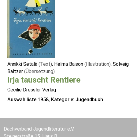
Annikki Setälä
(Text)
, Helma Baison
(Illustration)
, Solveig
Baltzer
(Übersetzung)
Irja tauscht Rentiere
Cecilie Dressler Verlag
Auswahlliste 1958, Kategorie: Jugendbuch
Dachverband Jugendliteratur e.V.
Steinerstraße 15, Haus B