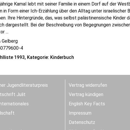
jährige Kamal lebt mit seiner Familie in einem Dorf auf der Westb
hn in Form einer Ich-Erzählung über den Alltag unter israelischer
n. Ihre Hintergründe, das, was selbst palästinensische Kinder 
lich dargestellt. Bei der Beschreibung von Begegnungen zwische
r ...
& Gelberg
40779600-4
lliste 1993, Kategorie: Kinderbuch
er Jugendliteraturpreis
Vertrag widerrufen
schrift Julit
Vertrag kündigen
Internationales
English Key Facts
dschaft
Impressum
Datenschutz