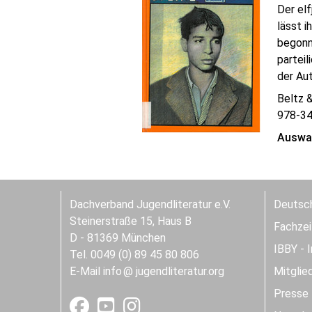
Der elf
lässt i
begonne
partei
der Auto
Beltz 
978-3
Auswah
Dachverband Jugendliteratur e.V.
Deutsch
Steinerstraße 15, Haus B
Fachzeit
D - 81369 München
IBBY - 
Tel. 0049 (0) 89 45 80 806
E-Mail
info
jugendliteratur.org
Mitglie
Presse