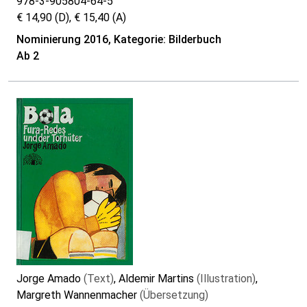
978-3-905804-64-5
€ 14,90 (D), € 15,40 (A)
Nominierung 2016, Kategorie: Bilderbuch
Ab 2
Jorge Amado
(Text)
, Aldemir Martins
(Illustration)
,
Margreth Wannenmacher
(Übersetzung)