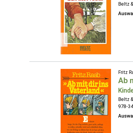
Beltz 
Auswah
Fritz 
Ab m
Kind
Beltz 
978-3
Auswah