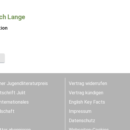
ich Lange
tion
er Jugendliteraturpreis
Vertrag widerrufen
schrift Julit
Vertrag kündigen
Internationales
English Key Facts
dschaft
Impressum
Datenschutz
ter abonnieren
Webseiten-Cookies