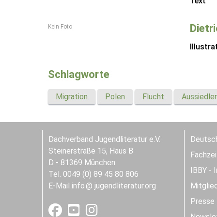
Text
Dietr
Kein Foto
Illustra
Schlagworte
Migration
Polen
Flucht
Aussiedler
Dachverband Jugendliteratur e.V.
Deutsch
Steinerstraße 15, Haus B
Fachzeit
D - 81369 München
IBBY - 
Tel. 0049 (0) 89 45 80 806
E-Mail
info
jugendliteratur.org
Mitglie
Presse
Newslet