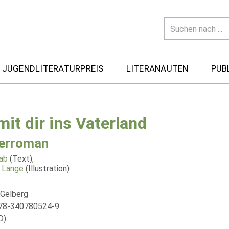
 JUGENDLITERATURPREIS
LITERANAUTEN
PUB
mit dir ins Vaterland
erroman
aab
(Text)
,
h Lange
(Illustration)
 Gelberg
978-340780524-9
D)