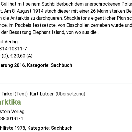
m Grill hat mit seinem Sachbilderbuch dem unerschrockenen Pola
t. Am 8. August 1914 stach dieser mit einer 26 Mann starken Be
 die Antarktis zu durchqueren. Shackletons eigentlicher Plan sche
ce, im Packeis festsetzte, von Eisschollen zerrieben wurde und
l der Besatzung Elephant Island, von wo aus die ...
d Verlag
314-10311-7
 (D), € 20,60 (A)
erung 2016, Kategorie: Sachbuch
 Finkel
(Text)
, Kurt Lütgen
(Übersetzung)
rktika
stein Verlag
58800191-1
lliste 1978, Kategorie: Sachbuch