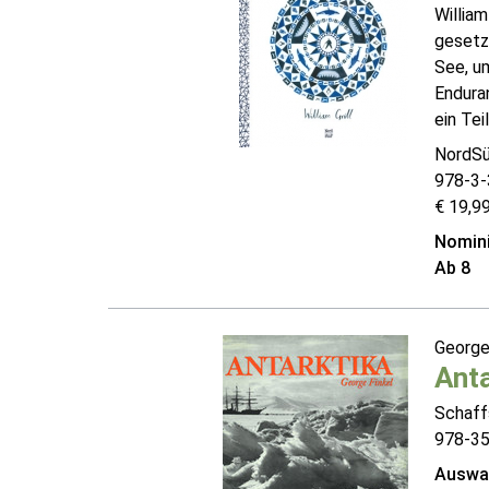
Willia
gesetz
See, um
Enduran
ein Tei
NordSü
978-3-
€ 19,99
Nomini
Ab 8
George
Anta
Schaff
978-3
Auswah