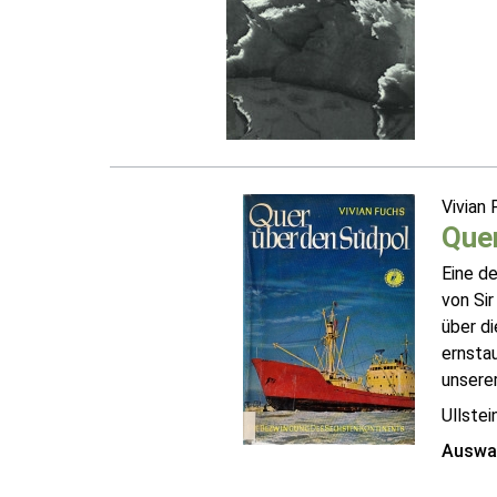
Vivian
Quer
Eine de
von Si
über di
ernsta
unserer
Ullstei
Auswah