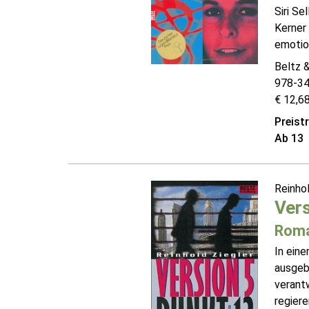
Siri Se
Kerner 
emotion
Beltz 
978-3
€ 12,68
Preist
Ab 13
Reinho
Vers
Rom
In eine
ausgebi
verantw
regiere