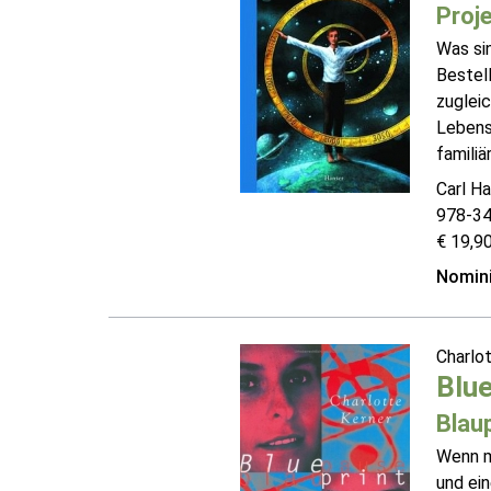
Proje
Was si
Bestel
zuglei
Lebens
familiä
Carl Ha
978-3
€ 19,90
Nomini
Charlo
Blue
Blau
Wenn m
und ein