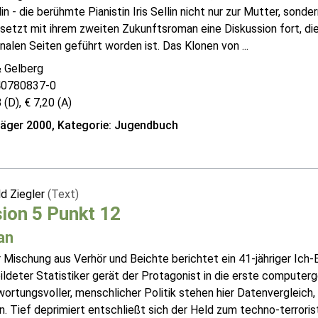
llin - die berühmte Pianistin Iris Sellin nicht nur zur Mutter, son
setzt mit ihrem zweiten Zukunftsroman eine Diskussion fort, di
alen Seiten geführt worden ist. Das Klonen von ...
& Gelberg
40780837-0
 (D), € 7,20 (A)
räger 2000, Kategorie: Jugendbuch
ld Ziegler
(Text)
ion 5 Punkt 12
an
r Mischung aus Verhör und Beichte berichtet ein 41-jähriger Ich
ldeter Statistiker gerät der Protagonist in die erste computer
ortungsvoller, menschlicher Politik stehen hier Datenvergleich, 
n. Tief deprimiert entschließt sich der Held zum techno-terrori