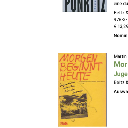
eine dü
Beltz 
978-3
€ 13,29
Nomini
Martin
Mor
Juge
Beltz 
Auswah