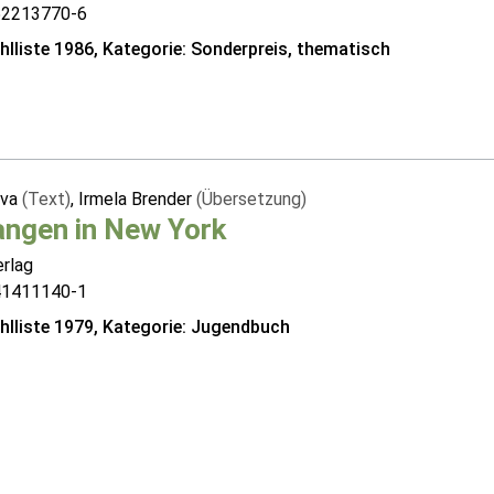
52213770-6
lliste 1986, Kategorie: Sonderpreis, thematisch
ova
(Text)
, Irmela Brender
(Übersetzung)
angen in New York
erlag
41411140-1
lliste 1979, Kategorie: Jugendbuch