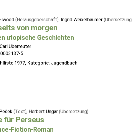
 Elwood
(Herausgeberschaft)
, Ingrid Weixelbaumer
(Übersetzung
seits von morgen
en utopische Geschichten
Carl Uberreuter
80003137-5
lliste 1977, Kategorie: Jugendbuch
 Pešek
(Text)
, Herbert Ungar
(Übersetzung)
e für Perseus
nce-Fiction-Roman