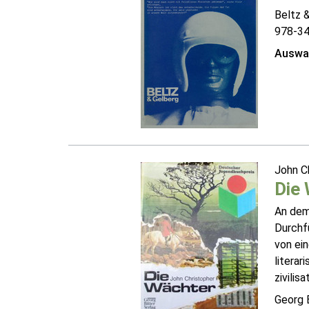
Beltz 
978-3
Auswah
John C
Die
An dem 
Durchfü
von ein
literar
zivilis
Georg B