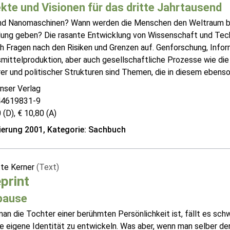
kte und Visionen für das dritte Jahrtausend
nd Nanomaschinen? Wann werden die Menschen den Weltraum bes
lung geben? Die rasante Entwicklung von Wissenschaft und Tech
ch Fragen nach den Risiken und Grenzen auf. Genforschung, Info
mittelproduktion, aber auch gesellschaftliche Prozesse wie di
rer und politischer Strukturen sind Themen, die in diesem ebenso .
nser Verlag
44619831-9
 (D), € 10,80 (A)
erung 2001, Kategorie: Sachbuch
tte Kerner
(Text)
print
pause
an die Tochter einer berühmten Persönlichkeit ist, fällt es sc
e eigene Identität zu entwickeln. Was aber, wenn man selber der