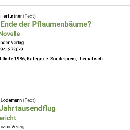
 Herfurtner
(Text)
 Ende der Pflaumenbäume?
Novelle
änder Verlag
79412726-9
lliste 1986, Kategorie: Sonderpreis, thematisch
n Lodemann
(Text)
 Jahrtausendflug
ericht
mann Verlag