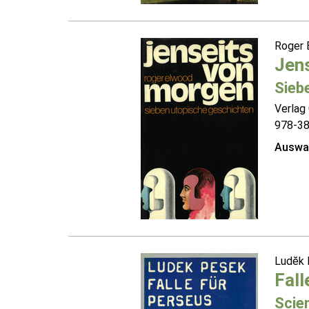
Roger
Jen
Sieb
Verlag 
978-3
Auswah
Ludĕk
Fall
Scie