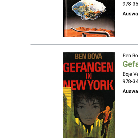
978-3
Auswah
Ben B
Gef
Boje V
978-3
Auswah