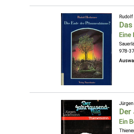
Rudolf
Das
Eine 
Sauerl
978-3
Auswah
Jürge
Der
Ein B
Thiene