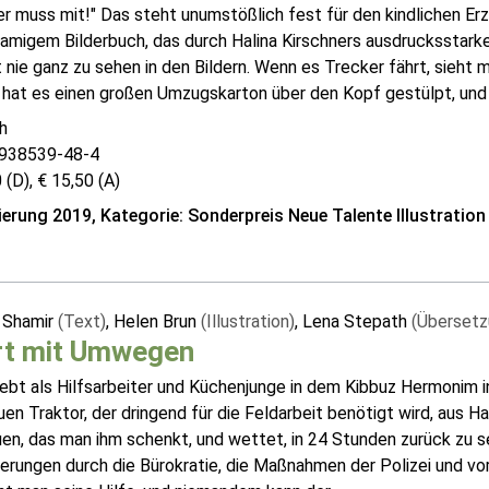
r muss mit!" Das steht unumstößlich fest für den kindlichen Erzä
amigem Bilderbuch, das durch Halina Kirschners ausdrucksstarke 
t nie ganz zu sehen in den Bildern. Wenn es Trecker fährt, sieht
 hat es einen großen Umzugskarton über den Kopf gestülpt, und 
h
938539-48-4
 (D), € 15,50 (A)
erung 2019, Kategorie: Sonderpreis Neue Talente Illustration
 Shamir
(Text)
, Helen Brun
(Illustration)
, Lena Stepath
(Übersetz
rt mit Umwegen
ebt als Hilfsarbeiter und Küchenjunge in dem Kibbuz Hermonim in
en Traktor, der dringend für die Feldarbeit benötigt wird, aus Ha
en, das man ihm schenkt, und wettet, in 24 Stunden zurück zu s
rungen durch die Bürokratie, die Maßnahmen der Polizei und vor