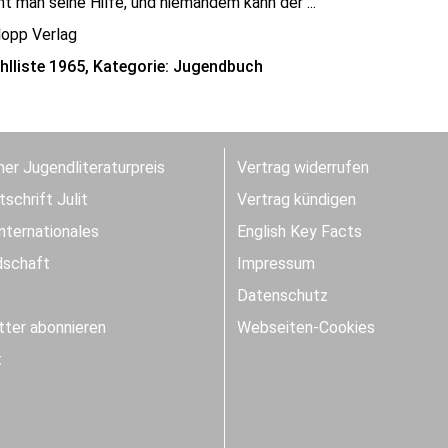
t man seine Hilfe, und niemandem kann der ...
lopp Verlag
lliste 1965, Kategorie: Jugendbuch
er Jugendliteraturpreis
Vertrag widerrufen
schrift Julit
Vertrag kündigen
Internationales
English Key Facts
dschaft
Impressum
Datenschutz
ter abonnieren
Webseiten-Cookies
t