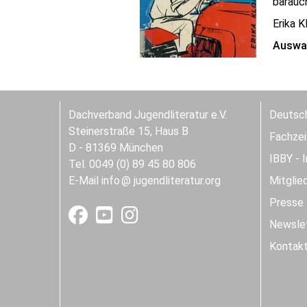
barauch
Erika K
Auswah
Dachverband Jugendliteratur e.V.
Deutsch
Steinerstraße 15, Haus B
Fachzeit
D - 81369 München
IBBY - 
Tel. 0049 (0) 89 45 80 806
E-Mail
info
jugendliteratur.org
Mitglie
Presse
Newslet
Kontak