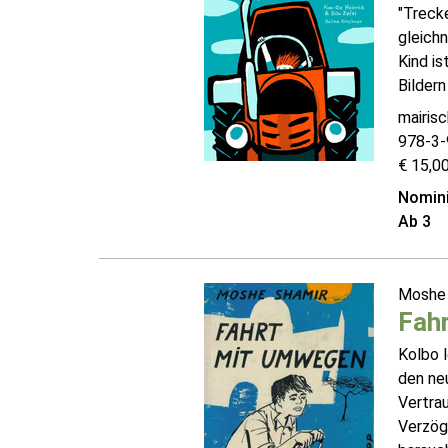
"Trecke
gleichn
Kind is
Bildern
mairisc
978-3-
€ 15,00
Nomini
Ab 3
Moshe
Fah
Kolbo l
den neu
Vertrau
Verzöge