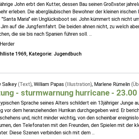
ährige John erbt den Kutter, dessen Bau seinen Großvater jahrel
ehr erleben. Die abergläubischen Bewohner der kleinen irischen
e "Santa Maria" ein Unglücksboot sei. John kümmert sich nicht
Jim auf die Jungfernfahrt. Die beiden ahnen nicht, zu welch abent
hen, die sie bis nach Spanien führen soll. ...
 Herder
lliste 1969, Kategorie: Jugendbuch
 Salkey
(Text)
, William Papas
(Illustration)
, Marlene Rümelin
(Üb
ung - sturmwarnung hurricane - 23.00
typischen Sprache seines Alters schildert ein 13jähriger Junge 
g vor dem heranziehenden Hurrikan durchgegeben wird. Er berich
schehens und, nicht minder wichtig, von den scheinbar ereignis
umen, den Telefonaten mit den Freunden, den Spielen mit der k
er. Diese Szenen verbinden sich mit dem ...