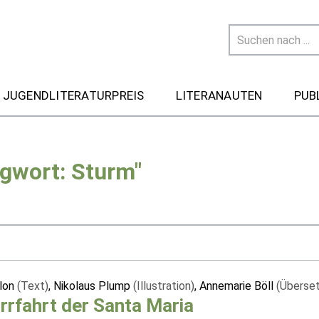
 JUGENDLITERATURPREIS
LITERANAUTEN
PUB
agwort: Sturm"
llon
(Text)
, Nikolaus Plump
(Illustration)
, Annemarie Böll
(Überse
Irrfahrt der Santa Maria