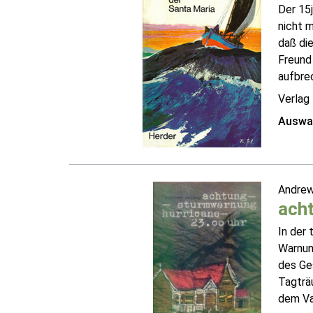
Der 15j
nicht m
daß di
Freund 
aufbrec
Verlag
Auswah
Andrew
acht
In der 
Warnun
des Ge
Tagträ
dem Vat