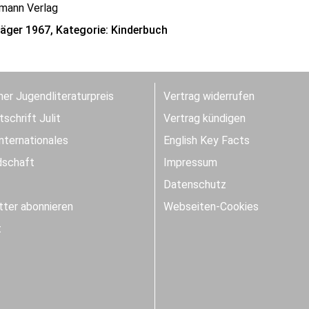
mann Verlag
räger 1967, Kategorie: Kinderbuch
er Jugendliteraturpreis
Vertrag widerrufen
schrift Julit
Vertrag kündigen
Internationales
English Key Facts
dschaft
Impressum
Datenschutz
ter abonnieren
Webseiten-Cookies
t