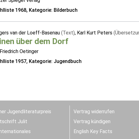
zer Spiegel Verlag
lliste 1968, Kategorie: Bilderbuch
gers van der Loeff-Basenau
(Text)
, Karl Kurt Peters
(Übersetzu
inen über dem Dorf
Friedrich Oetinger
lliste 1957, Kategorie: Jugendbuch
er Jugendliteraturpreis
Vertrag widerrufen
schrift Julit
Vertrag kündigen
Internationales
English Key Facts