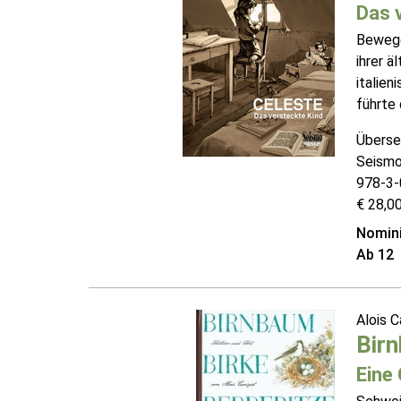
Das 
Bewege
ihrer ä
italien
führte 
Überse
Seismo
978-3-
€ 28,00
Nomini
Ab 12
Alois C
Birn
Eine