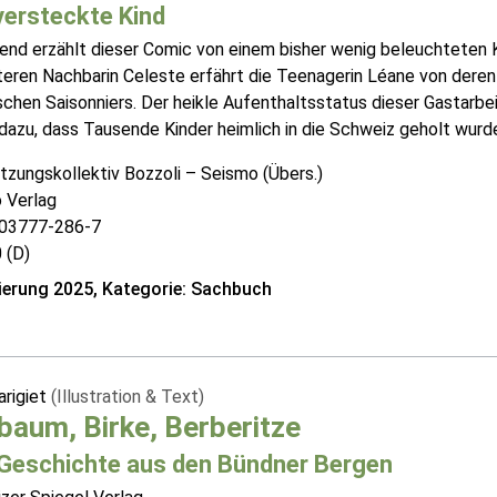
versteckte Kind
nd erzählt dieser Comic von einem bisher wenig beleuchteten K
lteren Nachbarin Celeste erfährt die Teenagerin Léane von deren
ischen Saisonniers. Der heikle Aufenthaltsstatus dieser Gastarb
dazu, dass Tausende Kinder heimlich in die Schweiz geholt wurden
tzungskollektiv Bozzoli – Seismo (Übers.)
 Verlag
03777-286-7
 (D)
erung 2025, Kategorie: Sachbuch
arigiet
(Illustration & Text)
baum, Birke, Berberitze
 Geschichte aus den Bündner Bergen