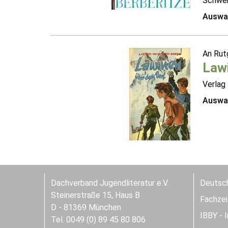
Schwei
Auswah
An Rut
Law
Verlag 
Auswah
Dachverband Jugendliteratur e.V.
Deutsch
Steinerstraße 15, Haus B
Fachzeit
D - 81369 München
IBBY - 
Tel. 0049 (0) 89 45 80 806