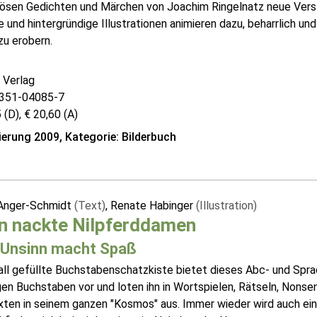
bösen Gedichten und Märchen von Joachim Ringelnatz neue Ver
 und hintergründige Illustrationen animieren dazu, beharrlich u
zu erobern.
 Verlag
351-04085-7
 (D), € 20,60 (A)
erung 2009, Kategorie: Bilderbuch
Anger-Schmidt
(Text)
, Renate Habinger
(Illustration)
n nackte Nilpferddamen
r Unsinn macht Spaß
all gefüllte Buchstabenschatzkiste bietet dieses Abc- und Sprac
gen Buchstaben vor und loten ihn in Wortspielen, Rätseln, Nonse
xten in seinem ganzen "Kosmos" aus. Immer wieder wird auch ei