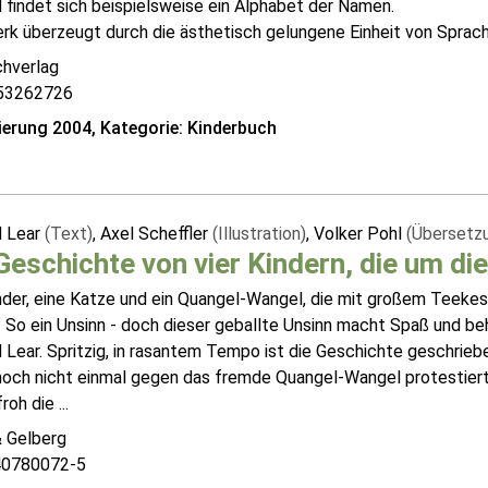
 findet sich beispielsweise ein Alphabet der Namen.
k überzeugt durch die ästhetisch gelungene Einheit von Sprach- 
hverlag
53262726
erung 2004, Kategorie: Kinderbuch
 Lear
(Text)
, Axel Scheffler
(Illustration)
, Volker Pohl
(Übersetz
Geschichte von vier Kindern, die um di
inder, eine Katze und ein Quangel-Wangel, die mit großem Teeke
 So ein Unsinn - doch dieser geballte Unsinn macht Spaß und b
Lear. Spritzig, in rasantem Tempo ist die Geschichte geschriebe
och nicht einmal gegen das fremde Quangel-Wangel protestiert. 
oh die ...
& Gelberg
40780072-5