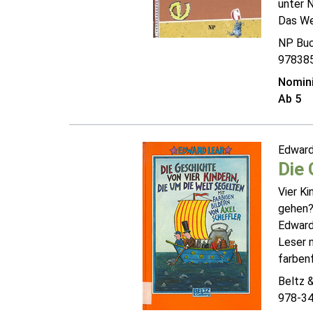
unter N
Das Wer
NP Buc
97838
Nomini
Ab 5
Edward
Die 
Vier K
gehen?
Edward 
Leser n
farbenfr
Beltz 
978-3