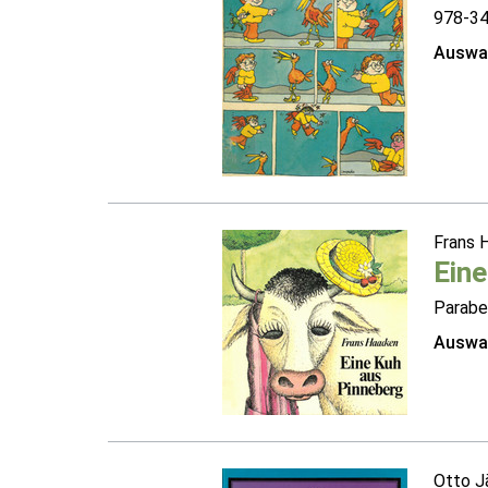
978-3
Auswah
Frans 
Eine
Parabe
Auswah
Otto J