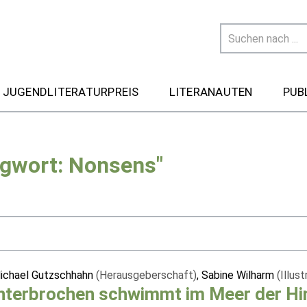
 JUGENDLITERATURPREIS
LITERANAUTEN
PUB
agwort: Nonsens"
chael Gutzschhahn
(Herausgeberschaft)
, Sabine Wilharm
(Illust
terbrochen schwimmt im Meer der Hin