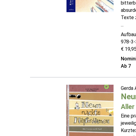
bitter
absurde
Texte 
...
Aufbau
978-3-
€ 19,95
Nomini
Ab 7
Gerda 
Neu
Alle
Eine pr
jeweili
Kurzte