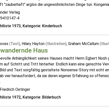
t "zauberhaft" arglos die ungewöhnlichsten Dinge tun. Kongenial di
änder Verlag
79410147-4
lliste 1973, Kategorie: Kinderbuch
roves
(Text)
, Hilary Hayton
(Illustration)
, Graham McCallum
(Illus
 wandernde Haus
bevolle Anhänglichkeit seines Hauses macht Herrn Egbert Nosh g
hm auf Schritt und Tritt hinterher. Endlich kann eine gerechte Ve
n Bild und Text sorgfältig gestaltete Nonsense-Story mit echt 
ab vier herausfordert, da sie deren eigener Erfahrung so offensic
.
Friedrich Oetinger
lliste 1972, Kategorie: Bilderbuch