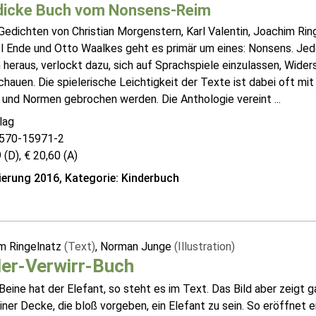
dicke Buch vom Nonsens-Reim
Gedichten von Christian Morgenstern, Karl Valentin, Joachim Ringe
l Ende und Otto Waalkes geht es primär um eines: Nonsens. Je
heraus, verlockt dazu, sich auf Sprachspiele einzulassen, Wide
hauen. Die spielerische Leichtigkeit der Texte ist dabei oft m
 und Normen gebrochen werden. Die Anthologie vereint ...
lag
570-15971-2
 (D), € 20,60 (A)
erung 2016, Kategorie: Kinderbuch
m Ringelnatz
(Text)
, Norman Junge
(Illustration)
der-Verwirr-Buch
eine hat der Elefant, so steht es im Text. Das Bild aber zeigt
iner Decke, die bloß vorgeben, ein Elefant zu sein. So eröffnet e