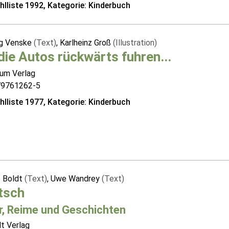
lliste 1992, Kategorie: Kinderbuch
g Venske
(Text)
, Karlheinz Groß
(Illustration)
die Autos rückwärts fuhren...
um Verlag
79761262-5
lliste 1977, Kategorie: Kinderbuch
 Boldt
(Text)
, Uwe Wandrey
(Text)
tsch
er, Reime und Geschichten
t Verlag