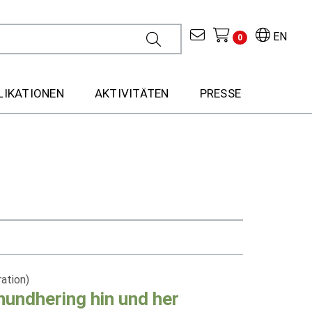
EN
0
LIKATIONEN
AKTIVITÄTEN
PRESSE
ration)
undhering hin und her