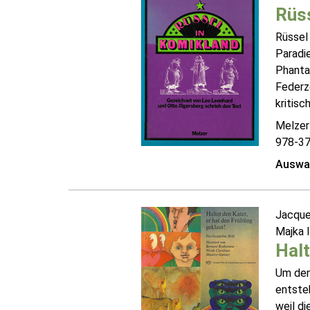
Rüss
Rüssel
Paradi
Phantas
Federz
kritisch
Melzer
978-3
Auswah
Jacque
Majka 
Halt
Um den
entsteh
weil d