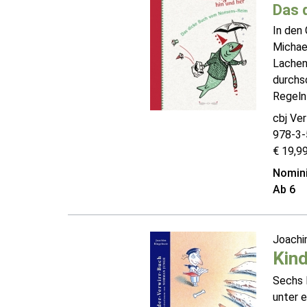
Das 
In den 
Michae
Lachen 
durchsc
Regeln
cbj Ver
978-3-
€ 19,99
Nomini
Ab 6
Joachi
Kin
Sechs B
unter e