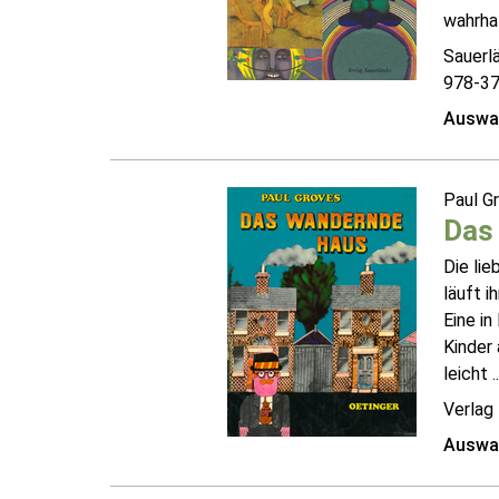
wahrhaf
Sauerl
978-3
Auswah
Paul G
Das
Die lie
läuft i
Eine i
Kinder 
leicht ..
Verlag 
Auswah