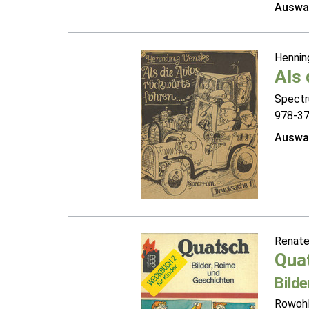
Auswah
Hennin
Als 
Spectr
978-3
Auswah
Renate
Qua
Bild
Rowohl