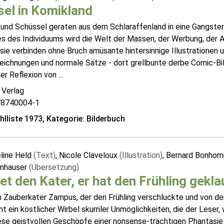
el in Komikland
 und Schüssel geraten aus dem Schlaraffenland in eine Gangsterw
es des Individuums wird die Welt der Massen, der Werbung, der 
ie verbinden ohne Bruch amüsante hintersinnige Illustrationen u
eichnungen und normale Sätze - dort grellbunte derbe Comic-Bil
er Reflexion von ...
 Verlag
78740004-1
lliste 1973, Kategorie: Bilderbuch
line Held
(Text)
, Nicole Claveloux
(Illustration)
, Bernard Bonho
Inhauser
(Übersetzung)
et den Kater, er hat den Frühling gekla
 Zauberkater Zampus, der den Frühling verschluckte und von de
t ein köstlicher Wirbel skurriler Unmöglichkeiten, die der Leser,
iese geistvollen Geschöpfe einer nonsense-trächtigen Phantasi