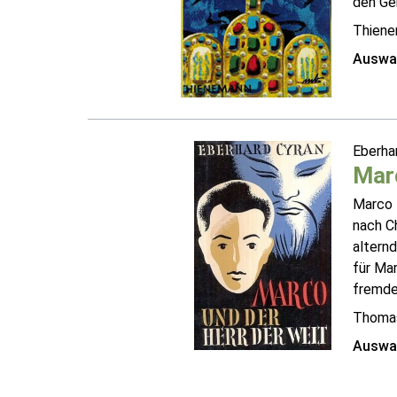
den Gei
Thiene
Auswah
Eberha
Marc
Marco P
nach Ch
altern
für Mar
fremden
Thomas
Auswah