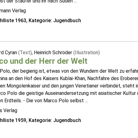
st der Staufer und ihr nach Süden ...
mann Verlag
lliste 1963, Kategorie: Jugendbuch
rd Cyran
(Text)
, Heinrich Schröder
(Illustration)
o und der Herr der Welt
olo, der begierig ist, etwas von den Wundern der Welt zu erfah
ina an den Hof des Kaisers Kublai-Khan, Nachfahre des Eroberer
den Mongolenkaiser und den jungen Venetianer verbindet, steht 
co Polo die geistige Auseinandersetzung mit asiatischer Kultur
 Erdteils. - Die von Marco Polo selbst ...
 Verlag
lliste 1959, Kategorie: Jugendbuch