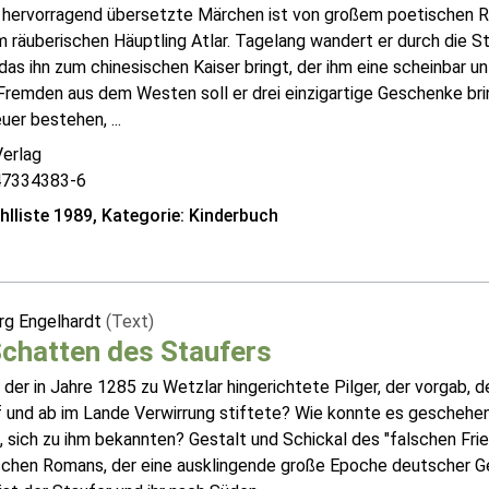
hervorragend übersetzte Märchen ist von großem poetischen Reiz
 räuberischen Häuptling Atlar. Tagelang wandert er durch die Ste
das ihn zum chinesischen Kaiser bringt, der ihm eine scheinbar 
Fremden aus dem Westen soll er drei einzigartige Geschenke br
er bestehen, ...
Verlag
47334383-6
lliste 1989, Kategorie: Kinderbuch
rg Engelhardt
(Text)
chatten des Staufers
 der in Jahre 1285 zu Wetzlar hingerichtete Pilger, der vorgab, de
f und ab im Lande Verwirrung stiftete? Wie konnte es geschehen
 sich zu ihm bekannten? Gestalt und Schickal des "falschen Frie
schen Romans, der eine ausklingende große Epoche deutscher Ges