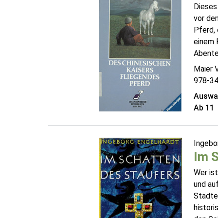
Dieses 
vor dem
Pferd, 
einem 
Abenteu
Maier 
978-3
Auswah
Ab 11
Ingebo
Im S
Wer ist
und au
Städte,
histori