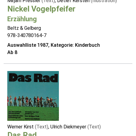
Mirjam Pressler
(Text)
, Detlef Kersten
(Illustration)
Nickel Vogelpfeifer
Erzählung
Beltz & Gelberg
978-340780164-7
Auswahlliste 1987, Kategorie: Kinderbuch
Ab 8
Werner Kirst
(Text)
, Ulrich Diekmeyer
(Text)
Das Rad