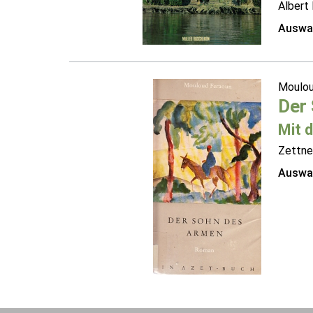
Albert 
Auswah
Moulou
Der
Mit 
Zettne
Auswah