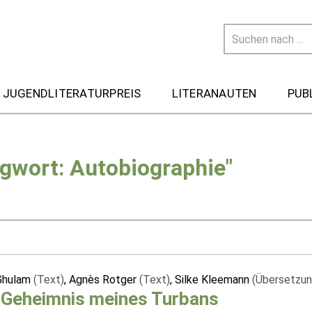
 JUGENDLITERATURPREIS
LITERANAUTEN
PUB
agwort: Autobiographie"
Ghulam
(Text)
, Agnès Rotger
(Text)
, Silke Kleemann
(Übersetzun
 Geheimnis meines Turbans