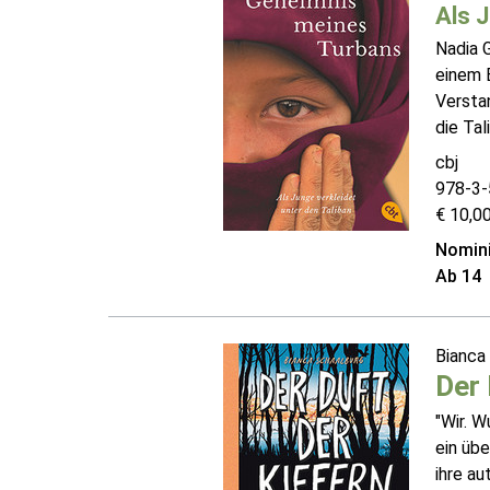
Als J
Nadia G
einem B
Verstan
die Tal
cbj
978-3-
€ 10,00
Nomini
Ab 14
Bianca
Der 
"Wir. 
ein übe
ihre au