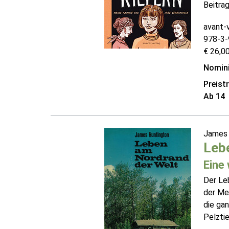
Beitrag
avant-
978-3-
€ 26,00
Nomini
Preist
Ab 14
James 
Leb
Eine
Der Le
der Men
die gan
Pelztie