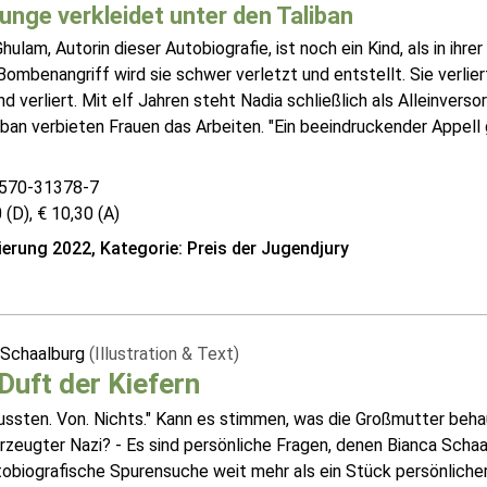
unge verkleidet unter den Taliban
hulam, Autorin dieser Autobiografie, ist noch ein Kind, als in ihr
ombenangriff wird sie schwer verletzt und entstellt. Sie verliert
d verliert. Mit elf Jahren steht Nadia schließlich als Alleinverso
iban verbieten Frauen das Arbeiten. "Ein beeindruckender Appell
570-31378-7
 (D), € 10,30 (A)
erung 2022, Kategorie: Preis der Jugendjury
 Schaalburg
(Illustration & Text)
Duft der Kiefern
Wussten. Von. Nichts." Kann es stimmen, was die Großmutter beh
rzeugter Nazi? - Es sind persönliche Fragen, denen Bianca Schaal
tobiografische Spurensuche weit mehr als ein Stück persönlicher 