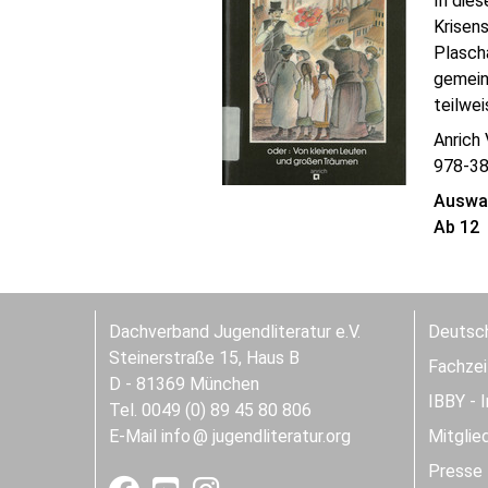
In dies
Krisen
Plascha
gemein
teilwei
Anrich 
978-3
Auswah
Ab 12
Dachverband Jugendliteratur e.V.
Deutsch
Steinerstraße 15, Haus B
Fachzeit
D - 81369 München
IBBY - 
Tel. 0049 (0) 89 45 80 806
E-Mail
info
jugendliteratur.org
Mitglie
Presse