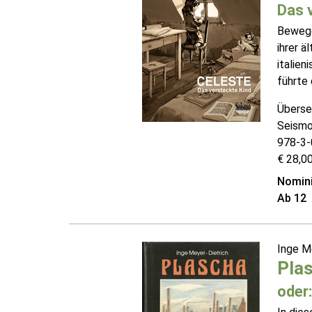
Das 
Bewege
ihrer ä
italien
führte 
Überse
Seismo
978-3-
€ 28,00
Nomini
Ab 12
Inge M
Pla
oder