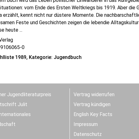
em Buch wird das Leben polnischer Einwanderer in das Ruhrgebie
situationen: vom Ende des Ersten Weltkriegs bis 1919. Aber die
 erzählt, kennt nicht nur düstere Momente. Die nachbarschaftlic
samen Feste und Geschichten zeigen die lebendie Alltagskultur 
se heute ...
Verlag
89106065-0
lliste 1989, Kategorie: Jugendbuch
er Jugendliteraturpreis
Vertrag widerrufen
schrift Julit
Vertrag kündigen
Internationales
English Key Facts
dschaft
Impressum
Datenschutz