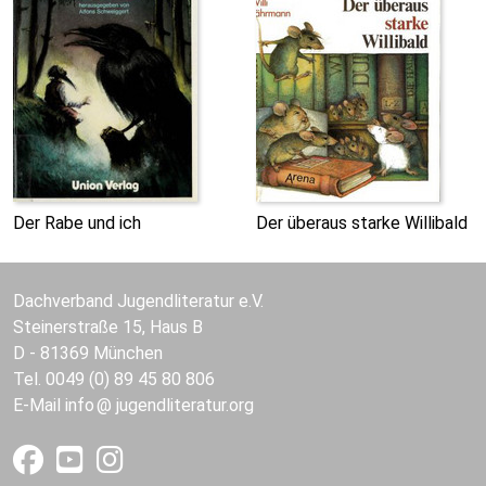
Der Rabe und ich
Der überaus starke Willibald
Dachverband Jugendliteratur e.V.
Steinerstraße 15, Haus B
D - 81369 München
Tel. 0049 (0) 89 45 80 806
E-Mail
info
jugendliteratur.org