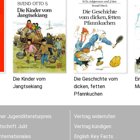
Die Kinder vom
Die Geschichte vom
Ei
Jangtsekiang
dicken, fetten
M
Pfannkuchen
er Jugendliteraturpreis
Vertrag widerrufen
schrift Julit
Vertrag kündigen
Internationales
English Key Facts