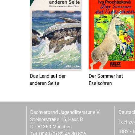
Das Land auf der
Der Sommer hat
anderen Seite
Eselsohren
Dachverband Jugendliteratur e.V.
Deutsch
Steinerstraße 15, Haus B
Fachzeit
D - 81369 München
IBBY - 
Tel. 0049 (0) 89 45 80 806