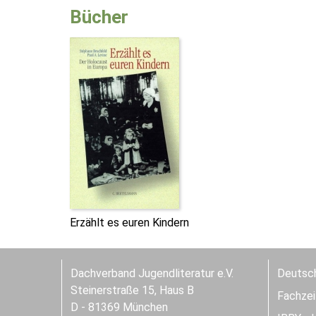
Bücher
Erzählt es euren Kindern
Dachverband Jugendliteratur e.V.
Deutsch
Steinerstraße 15, Haus B
Fachzeit
D - 81369 München