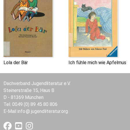
Lola der Bär
Ich fühle mich wie Apfelmus
Dachverband Jugendliteratur e.V.
Steinerstraße 15, Haus B
D - 81369 München
Tel. 0049 (0) 89 45 80 806
E-Mail
info
jugendliteratur.org