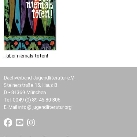
...aber niemals töten!
Dachverband Jugendliteratur e.V.
Steinerstraße 15, Haus B
D - 81369 München
Tel. 0049 (0) 89 45 80 806
E-Mail
info
jugendliteratur.org