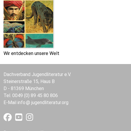
Wir entdecken unsere Welt
Dachverband Jugendliteratur e.V.
Steinerstraße 15, Haus B
D - 81369 München
Tel. 0049 (0) 89 45 80 806
E-Mail
info
jugendliteratur.org