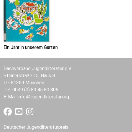
Ein Jahr in unserem Garten
Dachverband Jugendliteratur e.V.
Steinerstraße 15, Haus B
D - 81369 München
Tel. 0049 (0) 89 45 80 806
E-Mail
info
jugendliteratur.org
Deutscher Jugendliteraturpreis