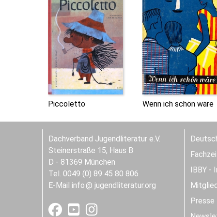
Piccoletto
Wenn ich schön wäre
Dachverband Jugendliteratur e.V.
Deutsch
Steinerstraße 15, Haus B
Fachzeit
D - 81369 München
IBBY - 
Tel. 0049 (0) 89 45 80 806
E-Mail
info
jugendliteratur.org
Mitglie
Presse
Newslet