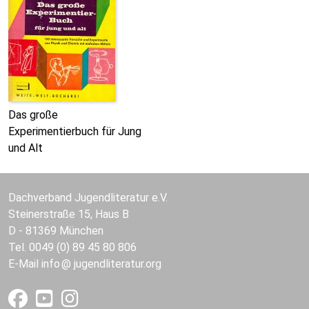
Das große
Experimentierbuch für Jung
und Alt
Dachverband Jugendliteratur e.V.
Steinerstraße 15, Haus B
D - 81369 München
Tel. 0049 (0) 89 45 80 806
E-Mail
info
jugendliteratur.org