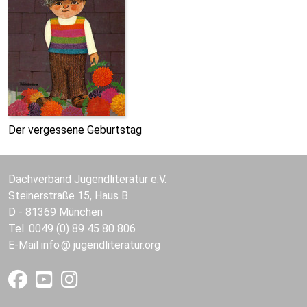
Der vergessene Geburtstag
Dachverband Jugendliteratur e.V.
Steinerstraße 15, Haus B
D - 81369 München
Tel. 0049 (0) 89 45 80 806
E-Mail
info
jugendliteratur.org