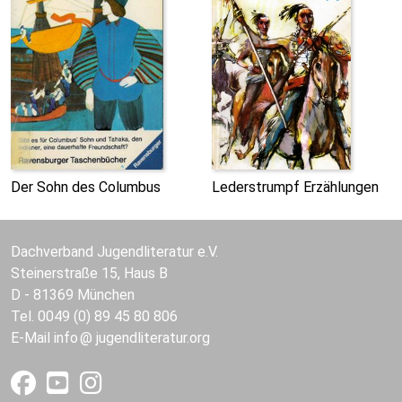
Der Sohn des Columbus
Lederstrumpf Erzählungen
Dachverband Jugendliteratur e.V.
Steinerstraße 15, Haus B
D - 81369 München
Tel. 0049 (0) 89 45 80 806
E-Mail
info
jugendliteratur.org