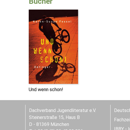
Bücher
Und wenn schon!
Dachverband Jugendliteratur e.V.
Deutsch
Steinerstraße 15, Haus B
Fachzeit
D - 81369 München
IBBY - 