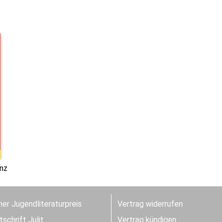
nz
er Jugendliteraturpreis
Vertrag widerrufen
schrift Julit
Vertrag kündigen