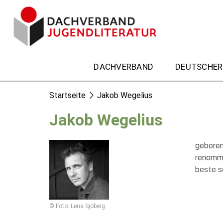
DACHVERBAND
DEUTSCHER
Startseite
Jakob Wegelius
Jakob Wegelius
geboren
renommi
beste s
© Foto: Lena Sjöberg