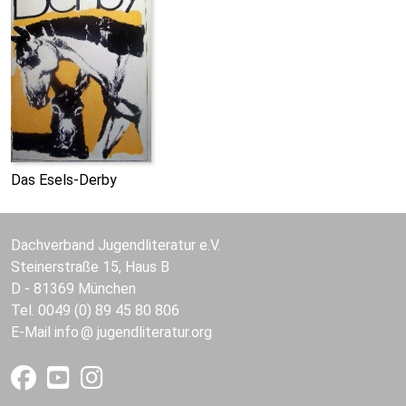
Das Esels-Derby
Dachverband Jugendliteratur e.V.
Steinerstraße 15, Haus B
D - 81369 München
Tel. 0049 (0) 89 45 80 806
E-Mail
info
jugendliteratur.org