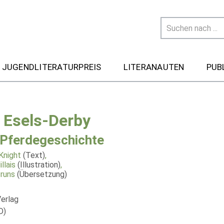
 JUGENDLITERATURPREIS
LITERANAUTEN
PUB
 Esels-Derby
 Pferdegeschichte
Knight
(Text)
,
llais
(Illustration)
,
Bruns
(Übersetzung)
Verlag
D)