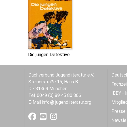
Die jungen Detektive
Dachverband Jugendliteratur e.V.
Deutsch
Steinerstraße 15, Haus B
Fachzeit
D - 81369 München
IBBY - 
Tel. 0049 (0) 89 45 80 806
E-Mail
info
jugendliteratur.org
Mitglie
Presse
Newslet