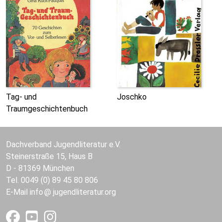
Tag- und
Joschko
Traumgeschichtenbuch
Dachverband Jugendliteratur e.V.
Steinerstraße 15, Haus B
D - 81369 München
Tel. 0049 (0) 89 45 80 806
E-Mail
info
jugendliteratur.org