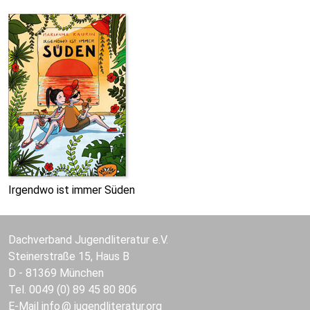
Irgendwo ist immer Süden
Dachverband Jugendliteratur e.V.
Steinerstraße 15, Haus B
D - 81369 München
Tel. 0049 (0) 89 45 80 806
E-Mail
info
jugendliteratur.org