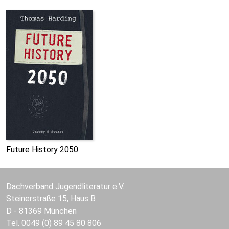
Future History 2050
Dachverband Jugendliteratur e.V.
Steinerstraße 15, Haus B
D - 81369 München
Tel. 0049 (0) 89 45 80 806