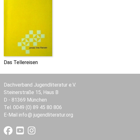
Das Tellereisen
Dachverband Jugendliteratur e.V.
Steinerstraße 15, Haus B
D - 81369 München
Tel. 0049 (0) 89 45 80 806
E-Mail
info
jugendliteratur.org