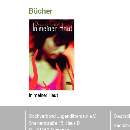
Bücher
In meiner Haut
Dachverband Jugendliteratur e.V.
Deutsch
Steinerstraße 15, Haus B
Fachzeit