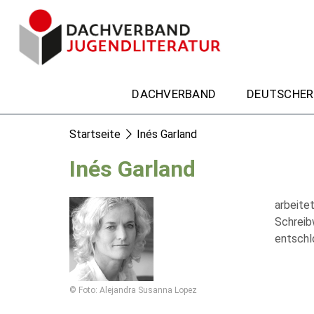
DACHVERBAND
DEUTSCHER
Startseite
Inés Garland
Inés Garland
arbeitet
Schreib
entschlo
© Foto: Alejandra Susanna Lopez