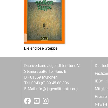
Die endlose Steppe
Dachverband Jugendliteratur e.V.
Deutsch
Steinerstraße 15, Haus B
Fachzeit
D - 81369 München
IBBY - 
Tel. 0049 (0) 89 45 80 806
E-Mail
info
jugendliteratur.org
Mitglie
Presse
Newslet