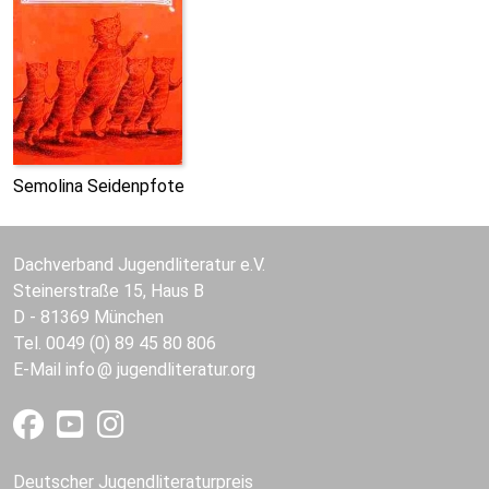
Semolina Seidenpfote
Dachverband Jugendliteratur e.V.
Steinerstraße 15, Haus B
D - 81369 München
Tel. 0049 (0) 89 45 80 806
E-Mail
info
jugendliteratur.org
Deutscher Jugendliteraturpreis