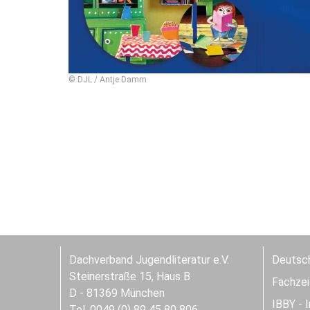
© DJL / Antje Damm
Dachverband Jugendliteratur e.V.
Deutsch
Steinerstraße 15, Haus B
Fachzeit
D - 81369 München
IBBY - 
Tel. 0049 (0) 89 45 80 806