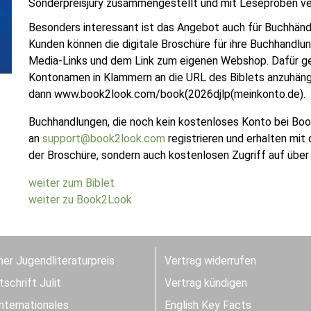
Sonderpreisjury zusammengestellt und mit Leseproben ver
Besonders interessant ist das Angebot auch für Buchhändl
Kunden können die digitale Broschüre für ihre Buchhandlun
Media-Links und dem Link zum eigenen Webshop. Dafür g
Kontonamen in Klammern an die URL des Biblets anzuhängen
dann www.book2look.com/book(2026djlp(meinkonto.de).
Buchhandlungen, die noch kein kostenloses Konto bei Boo
an
support@book2look.com
registrieren und erhalten mit
der Broschüre, sondern auch kostenlosen Zugriff auf übe
weiter zum Biblet
weiter zu Book2Look
er Jugendliteraturpreis
Vertrag widerrufen
schrift Julit
Vertrag kündigen
Internationales
English Key Facts