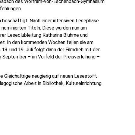
chwabach des Wolfram-von-Eschenbach-Gymnasium
pfehlungen.
 beschäftigt: Nach einer intensiven Lesephase
n nominierten Titeln. Diese wurden nun am
rer Leseclubleitung Katharina Bluhme und
tet. In den kommenden Wochen feilen sie am
18. und 19. Juli folgt dann der Filmdreh mit der
m September – im Vorfeld der Preisverleihung –
e Gleichaltrige neugierig auf neuen Lesestoff;
agogische Arbeit in Bibliothek, Kultureinrichtung