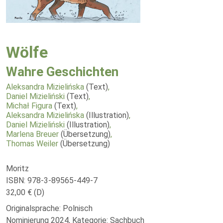
Wölfe
Wahre Geschichten
Aleksandra Mizielińska
(Text)
,
Daniel Mizieliński
(Text)
,
Michał Figura
(Text)
,
Aleksandra Mizielińska
(Illustration)
,
Daniel Mizieliński
(Illustration)
,
Marlena Breuer
(Übersetzung)
,
Thomas Weiler
(Übersetzung)
Moritz
ISBN: 978-3-89565-449-7
32,00 € (D)
Originalsprache: Polnisch
Nominierung 2024, Kategorie: Sachbuch