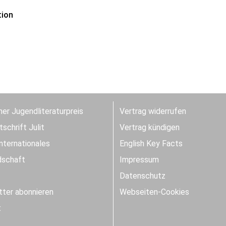
tion
er Jugendliteraturpreis
Vertrag widerrufen
schrift Julit
Vertrag kündigen
Internationales
English Key Facts
dschaft
Impressum
Datenschutz
ter abonnieren
Webseiten-Cookies
t