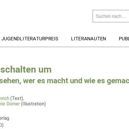
 JUGENDLITERATURPREIS
LITERANAUTEN
PUB
 schalten um
sehen, wer es macht und wie es gema
mrich
(Text)
,
ie Dorner
(Illustration)
erlag
D)